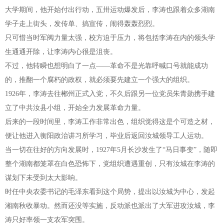
大学期间，他开始付出行动，五卅运动爆发后，李涛也跟着众多湖南
学子走上街头，发传单、搞宣传，闹得轰轰烈烈。
只可惜当时军阀力量太强，校方迫于压力，将包括李涛在内的领头学
生通通开除，让李涛内心很是沮丧。
不过，他转瞬也想明白了一点——革命不是光靠呼喊口号就能成功
的，推翻一个腐朽的政权，就必须要先建立一个强大的组织。
1926年，李涛去往郴州正式入党，不久后跟另一位党员朱青勋携手建
立了中共汝县小组，开始全力发展革命力量。
后来的一段时间里，李涛工作非常出色，组织觉得这是个可造之材，
便让他进入衡阳政治讲习所学习，毕业后返回汝城领导工人运动。
当一切在往好的方向发展时，1927年5月长沙发生了“马日事变”，随即
整个湖南都笼罩在白色恐怖下，党组织遭遇重创，只有汝城在李涛的
谋划下未受到太大影响。
时任中央农委书记的毛泽东看到这个局势，提出以汝城为中心，发起
湘南秋收暴动。然而还没等实施，反动派也派出了大军进攻汝城，李
涛只好率领一支农军突围。